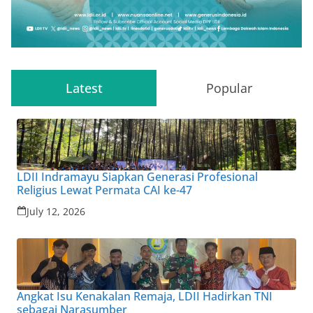
Latest
Popular
LDII Indramayu Siapkan Generasi Profesional
Religius Lewat Permata CAI ke-47
July 12, 2026
Angkat Isu Kenakalan Remaja, LDII Hadirkan TNI
sebagai Narasumber