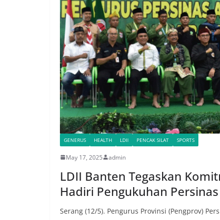
GENERUS
HEALTH
LDII
PENCAK SILAT
SPORTS
May 17, 2025
admin
LDII Banten Tegaskan Komi
Hadiri Pengukuhan Persina
Serang (12/5). Pengurus Provinsi (Pengprov) Pe