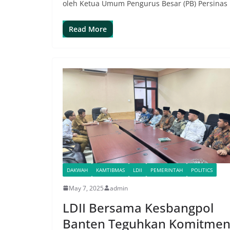
oleh Ketua Umum Pengurus Besar (PB) Persinas
Read More
DAKWAH
KAMTIBMAS
LDII
PEMERINTAH
POLITICS
May 7, 2025
admin
LDII Bersama Kesbangpol
Banten Teguhkan Komitme