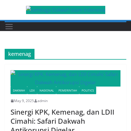
Skip
to
content
kemenag
DAKWAH
LDII
NASIONAL
PEMERINTAH
POLITICS
May 9, 2025
admin
Sinergi KPK, Kemenag, dan LDII
Cimahi: Safari Dakwah
Antikorupsi Digelar