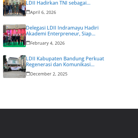
LDII Hadirkan TNI sebagai
Narasumber
April 6, 2026
Delegasi LDII Indramayu Hadiri
Akademi Enterpreneur, Siap
Cetak Enterpreneur Muda
February 4, 2026
LDII Kabupaten Bandung Perkuat
Regenerasi dan Komunikasi
Pengurus untuk Hadapi
December 2, 2025
Tantangan Zaman