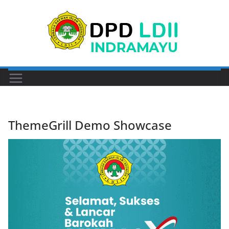
Skip
to
content
ThemeGrill Demo Showcase