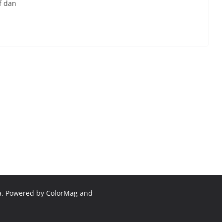
f dan
a
. Powered by
ColorMag
and