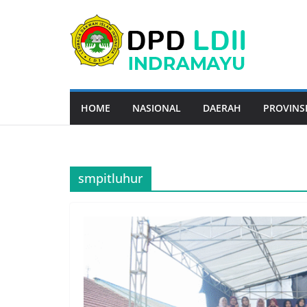
Skip
to
content
HOME
NASIONAL
DAERAH
PROVINS
smpitluhur