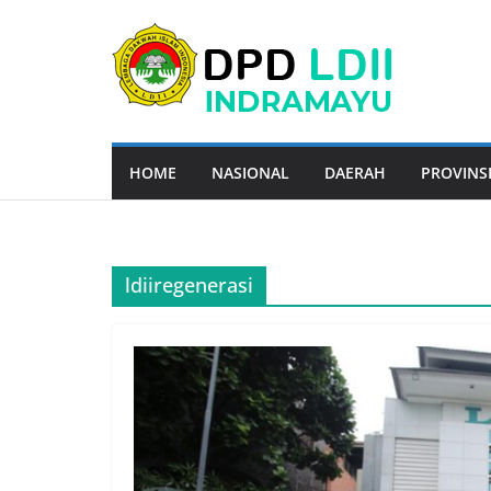
Skip
to
content
HOME
NASIONAL
DAERAH
PROVINS
ldiiregenerasi