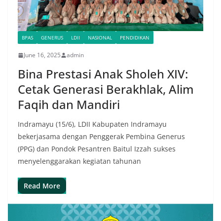
BPAS
GENERUS
LDII
NASIONAL
PENDIDIKAN
June 16, 2025
admin
Bina Prestasi Anak Sholeh XIV:
Cetak Generasi Berakhlak, Alim
Faqih dan Mandiri
Indramayu (15/6), LDII Kabupaten Indramayu
bekerjasama dengan Penggerak Pembina Generus
(PPG) dan Pondok Pesantren Baitul Izzah sukses
menyelenggarakan kegiatan tahunan
Read More