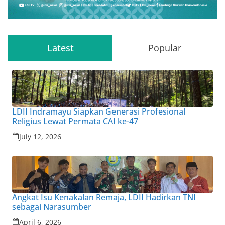
Latest
Popular
LDII Indramayu Siapkan Generasi Profesional
Religius Lewat Permata CAI ke-47
July 12, 2026
Angkat Isu Kenakalan Remaja, LDII Hadirkan TNI
sebagai Narasumber
April 6, 2026